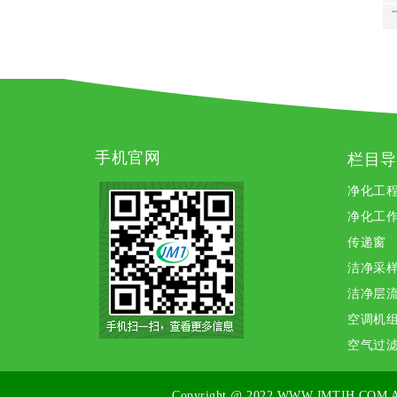
手机官网
栏目导
净化工
净化工
传递窗
洁净采
洁净层
空调机
空气过
Copyright @ 2022
WWW.JMTJH.COM
A