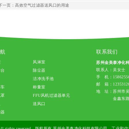
下一页：
高效空气过滤器送风口的用途
航
联系我们
程
风淋室
苏州金美泰净化
联系人：吴女士
作台
除尘器
手 机：15862550
洁净洗手池
邮 箱：12353120
样车
称量室
地 址：苏州市
流罩
FFU风机过滤器单元
金鑫东路1
组
送风口
滤器
ll rights reserved 版权所有
苏州金美泰净化科技有限公司
工业和信