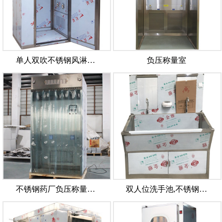
单人双吹不锈钢风淋…
负压称量室
不锈钢药厂负压称量…
双人位洗手池,不锈钢…