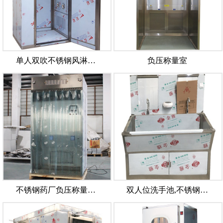
单人双吹不锈钢风淋…
负压称量室
不锈钢药厂负压称量…
双人位洗手池,不锈钢…