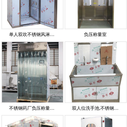
单人双吹不锈钢风淋…
负压称量室
不锈钢药厂负压称量…
双人位洗手池,不锈钢…