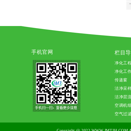
手机官网
栏目导
净化工
净化工
传递窗
洁净采
洁净层
空调机
空气过
Copyright @ 2022
WWW.JMTJH.COM
A