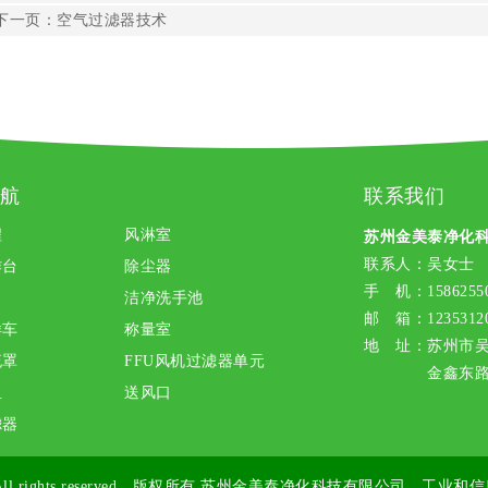
下一页：
空气过滤器技术
航
联系我们
程
风淋室
苏州金美泰净化
联系人：吴女士
作台
除尘器
手 机：15862550
洁净洗手池
邮 箱：12353120
样车
称量室
地 址：苏州市
流罩
FFU风机过滤器单元
金鑫东路1
组
送风口
滤器
ll rights reserved 版权所有
苏州金美泰净化科技有限公司
工业和信