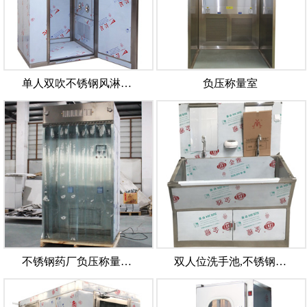
单人双吹不锈钢风淋…
负压称量室
不锈钢药厂负压称量…
双人位洗手池,不锈钢…