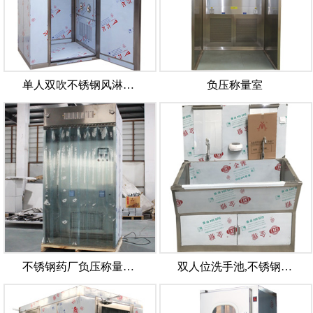
单人双吹不锈钢风淋…
负压称量室
不锈钢药厂负压称量…
双人位洗手池,不锈钢…