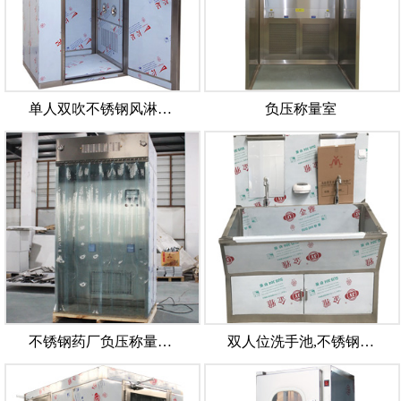
单人双吹不锈钢风淋…
负压称量室
不锈钢药厂负压称量…
双人位洗手池,不锈钢…