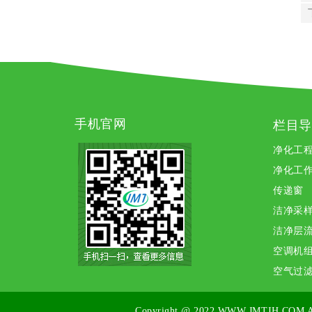
手机官网
栏目导
净化工
净化工
传递窗
洁净采
洁净层
空调机
空气过
Copyright @ 2022
WWW.JMTJH.COM
A