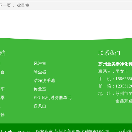
下一页：
称量室
航
联系我们
程
风淋室
苏州金美泰净化
联系人：吴女士
作台
除尘器
手 机：15862550
洁净洗手池
邮 箱：12353120
样车
称量室
地 址：苏州市
流罩
FFU风机过滤器单元
金鑫东路1
组
送风口
滤器
ll rights reserved 版权所有
苏州金美泰净化科技有限公司
工业和信