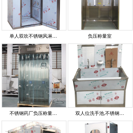
单人双吹不锈钢风淋…
负压称量室
不锈钢药厂负压称量…
双人位洗手池,不锈钢…