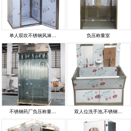
单人双吹不锈钢风淋…
负压称量室
不锈钢药厂负压称量…
双人位洗手池,不锈钢…