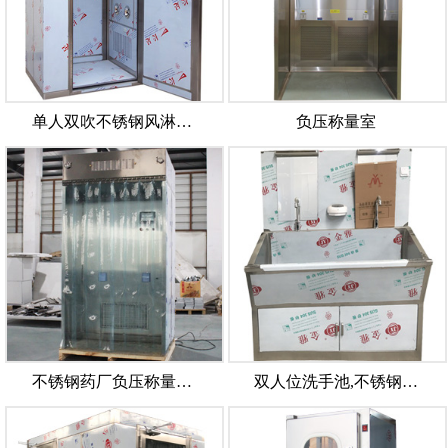
单人双吹不锈钢风淋…
负压称量室
不锈钢药厂负压称量…
双人位洗手池,不锈钢…