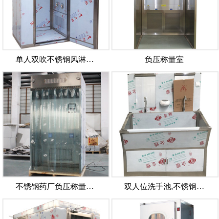
单人双吹不锈钢风淋…
负压称量室
不锈钢药厂负压称量…
双人位洗手池,不锈钢…