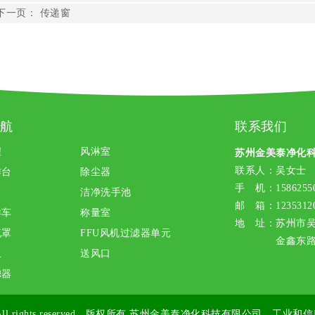
下一页：
传递窗
航
联系我们
程
风淋室
苏州金美泰净化
联系人：吴女士
作台
除尘器
手 机：15862550
洁净洗手池
邮 箱：12353120
样车
称量室
地 址：苏州市
流罩
FFU风机过滤器单元
金鑫东路1
组
送风口
滤器
ll rights reserved 版权所有
苏州金美泰净化科技有限公司
工业和信