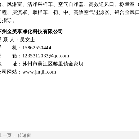
台、风淋室、洁净采样车、空气自净器、高效送风口、称量室
工程、层流罩、取样车、初、中、高效空气过滤器、铝合金风
询指导。
苏州金美泰净化科技有限公司
联 系 人：吴女士
手 机：15862550444
邮 箱：1235312033@qq.com
地 址：苏州市吴江区黎里镇金家坝
司网站：www.jmtjh.com
上一页：
传递窗