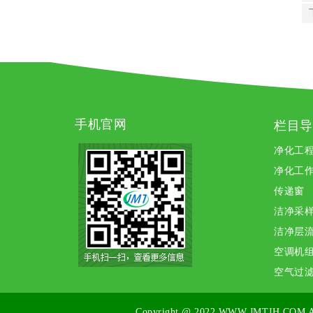
手机官网
栏目导
净化工
净化工
传递窗
洁净采
洁净层
空调机
空气过
Copyright @ 2022
WWW.JMTJH.COM
A